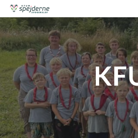
Sk
KFU