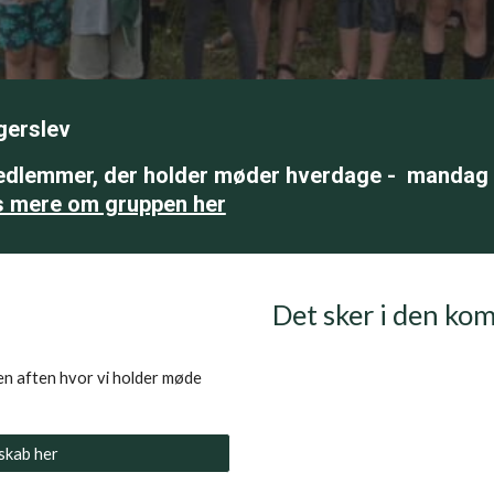
gerslev
edlemmer, der holder møder hverdage - mandag ti
s mere om gruppen her
Det sker i den ko
 en aften hvor vi holder møde
skab her