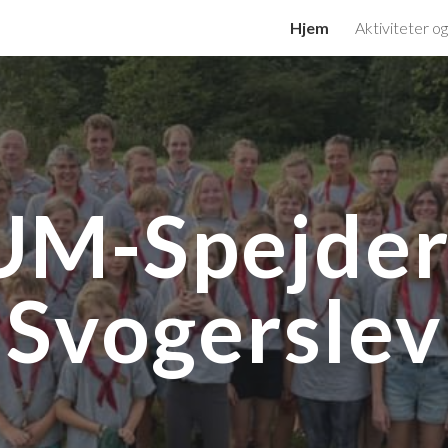
Hjem
Aktiviteter o
ip to main content
Skip to navigat
M-Spejder
Svogerslev