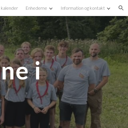
g kalender
Enhederne
Information og kontakt
ion
ne i