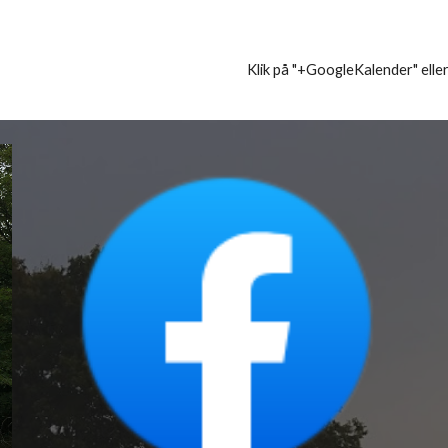
Klik på "+GoogleKalender" elle