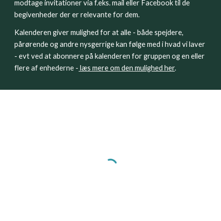
modtage invitationer via f.eks. mail eller Facebook til de 
begivenheder der er relevante for dem.
Kalenderen giver mulighed for at alle - både spejdere, 
pårørende og andre nysgerrige kan følge med i hvad vi laver 
- evt ved at abonnere på kalenderen for gruppen og en eller 
flere af enhederne -
 læs mere om den mulighed her
.