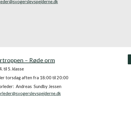
leder@svogerslevspejderne.dk
ortroppen – Røde orm
. til 5. klasse
r torsdag aften fra 18:
00
til 20:
00
orleder:
Andreas Sundby Jessen
orleder@svogerslevspejderne.dk