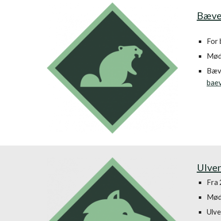
Bæve
For 
Møde
Bæve
baev
Ulve
Fra 2
Møde
Ulve