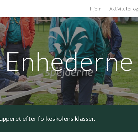
Hjem
Aktiviteter o
ip to main content
Skip to navigat
Enhederne
upperet efter folkeskolens klasser.