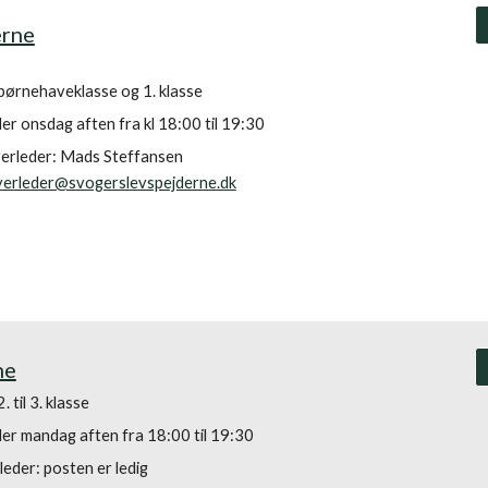
rne
børnehaveklasse og 1. klasse
r onsdag aften fra kl 18:00 til 19:30
rleder: Mads Steffansen
erleder@svogerslevspejderne.dk
ne
. til 3. klasse
r mandag aften fra 18:00 til 19:30
leder: posten er ledig