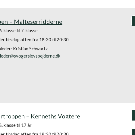
pen – Malteserridderne
. klasse til 7. klasse
r tirsdag aften fra 18:30 til 20:30
leder:
Kristian Schwartz
leder@svogerslevspejderne.dk
ortroppen –
Kenneths Vogtere
. klasse til 17 år
r tirsdag aften fra 18:30 til 20:30