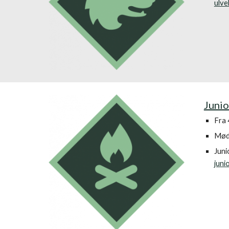
ulve
Juni
Fra 4
Møde
Juni
juni