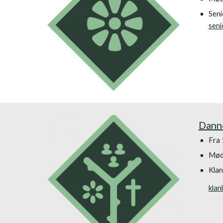
Seni
seni
Danne
Fra 
Møde
Klan
klan