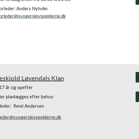
orleder:
Anders Nyholm
orleder@svogerslevspejderne.dk
skiold Løvendals Klan
17 år og opefter
r planlægges efter behov
leder:
René Andersen
leder@svogerslevspejderne.dk