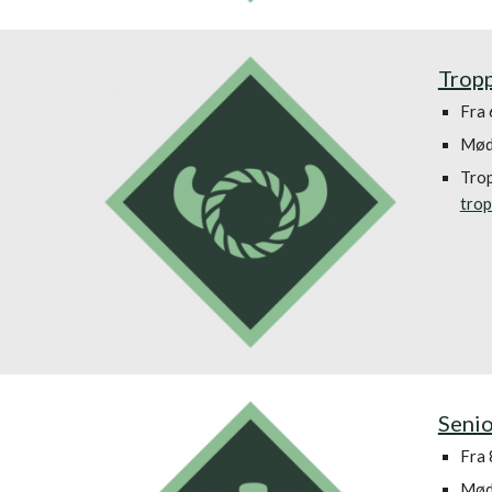
Trop
Fra 6
Møde
Trop
trop
Seni
Fra 8
Møde