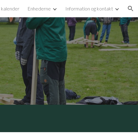
g kalender
Enhederne
Information og kontakt
ion